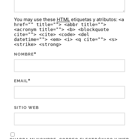
You may use these
HTML
etiquetas y atributos:
<a
href="" title=""> <abbr title="">
<acronym title=""> <b> <blockquote
cite=""> <cite> <code> <del
datetime=""> <em> <i> <q cite=""> <s>
<strike> <strong>
*
NOMBRE
*
EMAIL
SITIO WEB