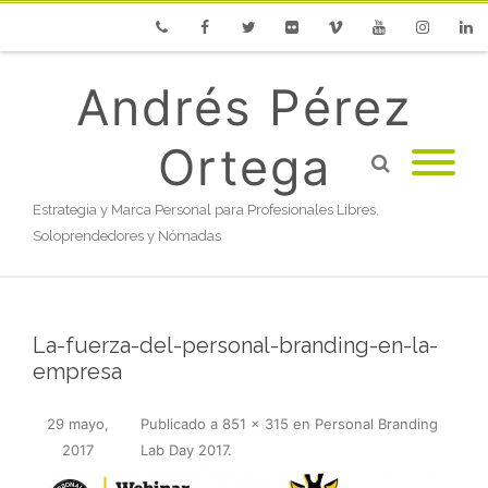
Phone
Facebook
Twitter
Flickr
Vimeo
Youtube
Instagram
Linke
Andrés Pérez
Ortega
Estrategia y Marca Personal para Profesionales Libres,
Soloprendedores y Nómadas
La-fuerza-del-personal-branding-en-la-
empresa
29 mayo,
Publicado
a
851 × 315
en
Personal Branding
2017
Lab Day 2017
.