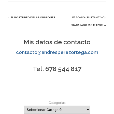
Navegación
←
EL POSTUREO DE LAS OPINIONES
FRACASO (SUSTANTIVO).
FRACASADO (ADJETIVO)
→
de
entradas
Mis datos de contacto
contacto@andresperezortega.com
Tel. 678 544 817
Categorías