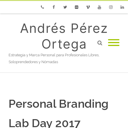
Phone
Facebook
Twitter
Flickr
Vimeo
Youtube
Instagram
Linke
Andrés Pérez
Ortega
Estrategia y Marca Personal para Profesionales Libres,
Soloprendedores y Nómadas
Personal Branding
Lab Day 2017