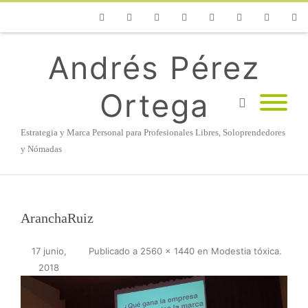
Phone
Facebook
Twitter
Flickr
Vimeo
Youtube
Instagram
Linke
Andrés Pérez
Ortega
Estrategia y Marca Personal para Profesionales Libres, Soloprendedores
y Nómadas
AranchaRuiz
17 junio,
Publicado
a
2560 × 1440
en
Modestia tóxica
.
2018