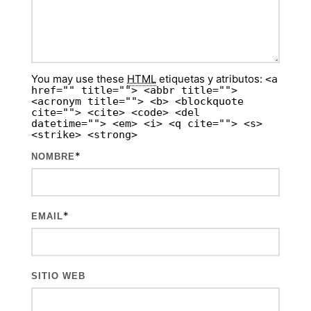
You may use these
HTML
etiquetas y atributos:
<a
href="" title=""> <abbr title="">
<acronym title=""> <b> <blockquote
cite=""> <cite> <code> <del
datetime=""> <em> <i> <q cite=""> <s>
<strike> <strong>
*
NOMBRE
*
EMAIL
SITIO WEB