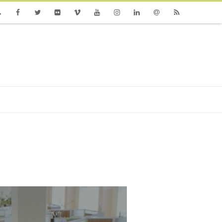
one
Facebook
Twitter
Flickr
Vimeo
Youtube
Instagram
Linkedin
Email
RSS