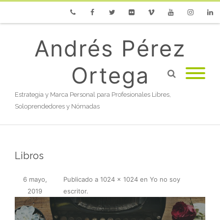
Phone
Facebook
Twitter
Flickr
Vimeo
Youtube
Instagram
Linke
Andrés Pérez
Ortega
Estrategia y Marca Personal para Profesionales Libres,
Soloprendedores y Nómadas
Libros
6 mayo,
Publicado
a
1024 × 1024
en
Yo no soy
2019
escritor
.