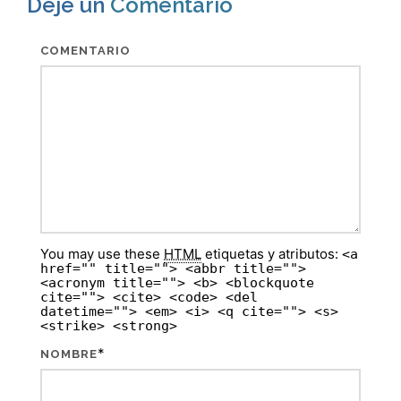
Deje un
Comentario
COMENTARIO
You may use these
HTML
etiquetas y atributos:
<a
href="" title=""> <abbr title="">
<acronym title=""> <b> <blockquote
cite=""> <cite> <code> <del
datetime=""> <em> <i> <q cite=""> <s>
<strike> <strong>
*
NOMBRE