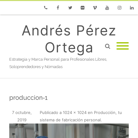
Phone
Facebook
Twitter
Flickr
Vimeo
Youtube
Instagram
Linke
Andrés Pérez
Ortega
Estrategia y Marca Personal para Profesionales Libres,
Soloprendedores y Nómadas
produccion-1
7 octubre,
Publicado
a
1024 × 1024
en
Producción, tu
2019
sistema de fabricación personal
.