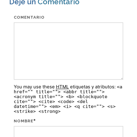
Deje un
Comentario
COMENTARIO
You may use these
HTML
etiquetas y atributos:
<a
href="" title=""> <abbr title="">
<acronym title=""> <b> <blockquote
cite=""> <cite> <code> <del
datetime=""> <em> <i> <q cite=""> <s>
<strike> <strong>
*
NOMBRE