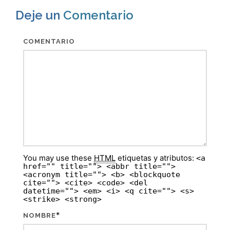
Deje un
Comentario
COMENTARIO
You may use these
HTML
etiquetas y atributos:
<a
href="" title=""> <abbr title="">
<acronym title=""> <b> <blockquote
cite=""> <cite> <code> <del
datetime=""> <em> <i> <q cite=""> <s>
<strike> <strong>
*
NOMBRE