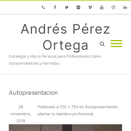
Phone
Facebook
Twitter
Flickr
Vimeo
Youtube
Instagram
Linke
Andrés Pérez
Ortega
Estrategia y Marca Personal para Profesionales Libres,
Soloprendedores y Nómadas
Autopresentacion
28
Publicado
a
720 × 720
en
Autopresentación,
noviembre,
plantar tu bandera profesional
.
2019