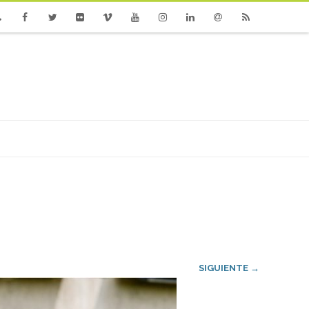
one
Facebook
Twitter
Flickr
Vimeo
Youtube
Instagram
Linkedin
Email
RSS
SIGUIENTE →