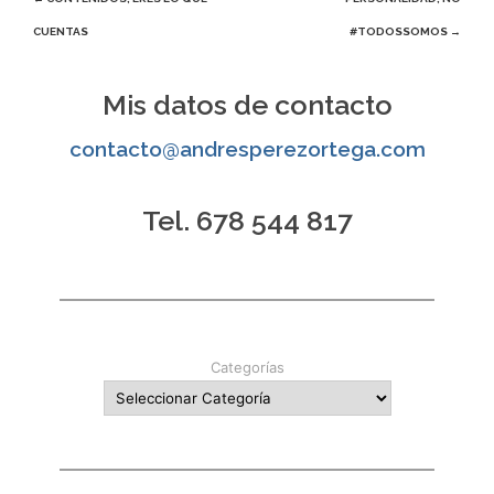
Navegación
CUENTAS
#TODOSSOMOS
→
de
entradas
Mis datos de contacto
contacto@andresperezortega.com
Tel. 678 544 817
Categorías