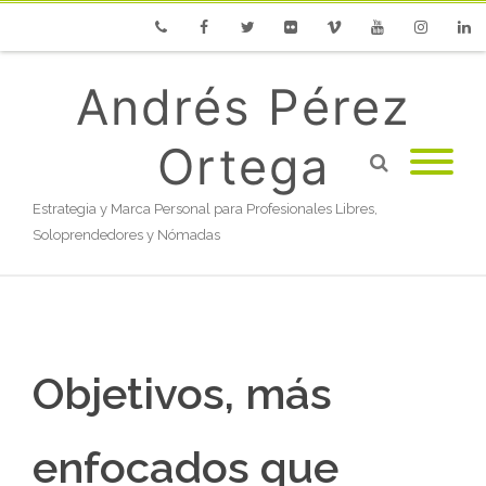
Phone
Facebook
Twitter
Flickr
Vimeo
Youtube
Instagram
Linke
Andrés Pérez
Ortega
Estrategia y Marca Personal para Profesionales Libres,
Soloprendedores y Nómadas
Objetivos, más
enfocados que