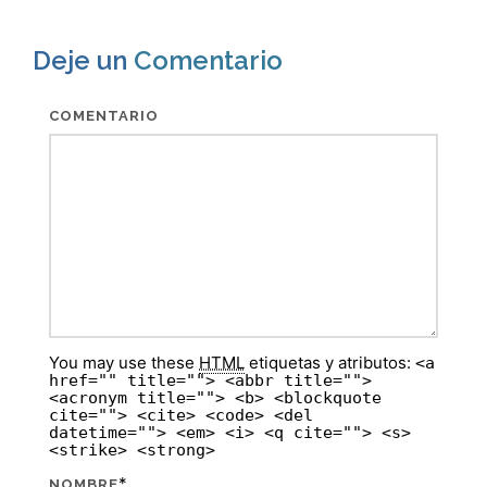
Deje un
Comentario
COMENTARIO
You may use these
HTML
etiquetas y atributos:
<a
href="" title=""> <abbr title="">
<acronym title=""> <b> <blockquote
cite=""> <cite> <code> <del
datetime=""> <em> <i> <q cite=""> <s>
<strike> <strong>
*
NOMBRE