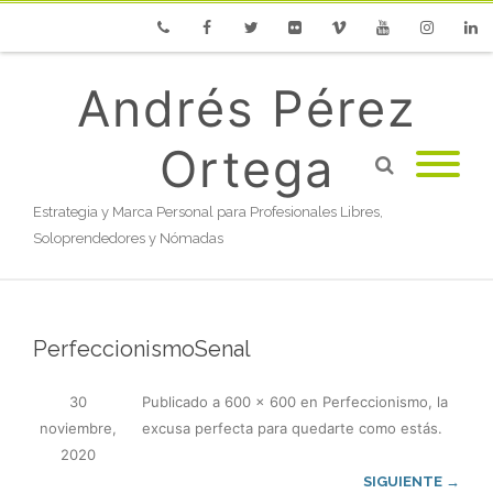
Phone
Facebook
Twitter
Flickr
Vimeo
Youtube
Instagram
Linke
Andrés Pérez
Ortega
Estrategia y Marca Personal para Profesionales Libres,
Soloprendedores y Nómadas
PerfeccionismoSenal
30
Publicado
a
600 × 600
en
Perfeccionismo, la
noviembre,
excusa perfecta para quedarte como estás
.
2020
SIGUIENTE →