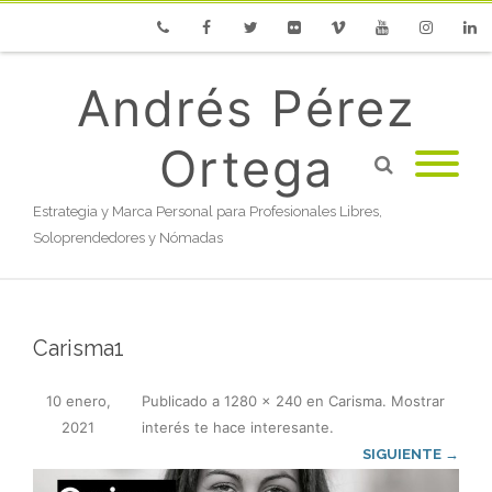
Phone
Facebook
Twitter
Flickr
Vimeo
Youtube
Instagram
Linke
Andrés Pérez
Ortega
Estrategia y Marca Personal para Profesionales Libres,
Soloprendedores y Nómadas
Carisma1
10 enero,
Publicado
a
1280 × 240
en
Carisma. Mostrar
2021
interés te hace interesante
.
SIGUIENTE →