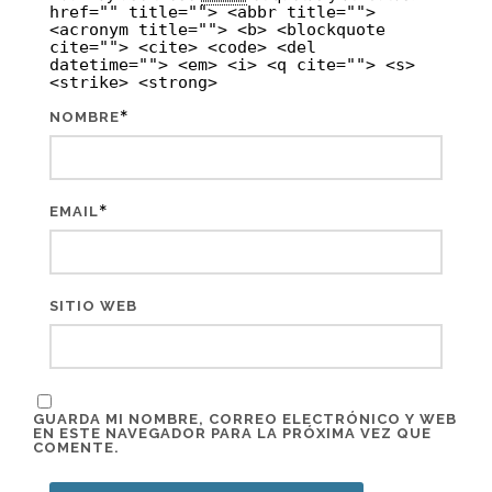
href="" title=""> <abbr title="">
<acronym title=""> <b> <blockquote
cite=""> <cite> <code> <del
datetime=""> <em> <i> <q cite=""> <s>
<strike> <strong>
*
NOMBRE
*
EMAIL
SITIO WEB
GUARDA MI NOMBRE, CORREO ELECTRÓNICO Y WEB
EN ESTE NAVEGADOR PARA LA PRÓXIMA VEZ QUE
COMENTE.