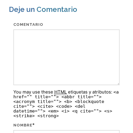
Deje un
Comentario
COMENTARIO
You may use these
HTML
etiquetas y atributos:
<a
href="" title=""> <abbr title="">
<acronym title=""> <b> <blockquote
cite=""> <cite> <code> <del
datetime=""> <em> <i> <q cite=""> <s>
<strike> <strong>
*
NOMBRE