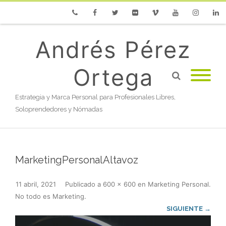
Phone
Facebook
Twitter
Flickr
Vimeo
Youtube
Instagram
Linke
Andrés Pérez
Ortega
Estrategia y Marca Personal para Profesionales Libres,
Soloprendedores y Nómadas
MarketingPersonalAltavoz
11 abril, 2021
Publicado
a
600 × 600
en
Marketing Personal.
No todo es Marketing
.
SIGUIENTE →