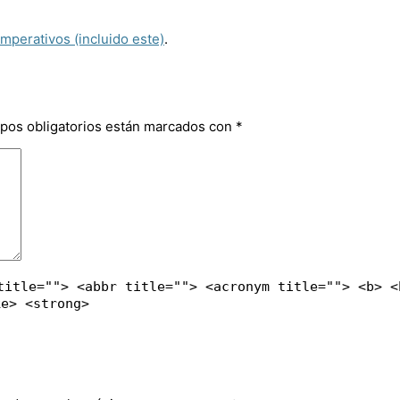
imperativos (incluido este)
.
pos obligatorios están marcados con
*
title=""> <abbr title=""> <acronym title=""> <b> <
ke> <strong>