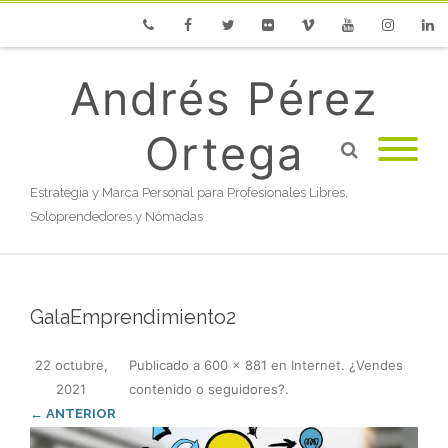
Phone
Facebook
Twitter
Flickr
Vimeo
Youtube
Instagram
Linke
Andrés Pérez
Ortega
Estrategia y Marca Personal para Profesionales Libres,
Soloprendedores y Nómadas
GalaEmprendimiento2
22 octubre,
Publicado
a
600 × 881
en
Internet. ¿Vendes
2021
contenido o seguidores?
.
← ANTERIOR