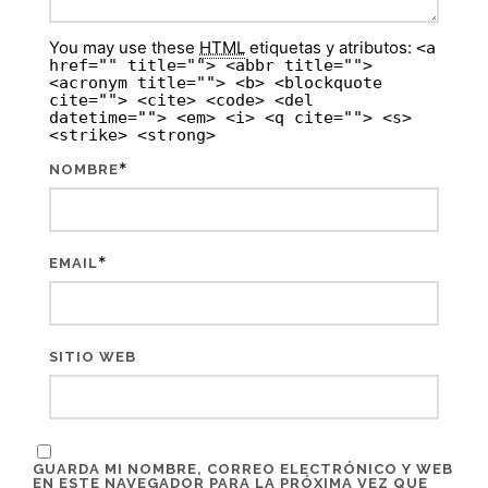
You may use these
HTML
etiquetas y atributos:
<a
href="" title=""> <abbr title="">
<acronym title=""> <b> <blockquote
cite=""> <cite> <code> <del
datetime=""> <em> <i> <q cite=""> <s>
<strike> <strong>
*
NOMBRE
*
EMAIL
SITIO WEB
GUARDA MI NOMBRE, CORREO ELECTRÓNICO Y WEB
EN ESTE NAVEGADOR PARA LA PRÓXIMA VEZ QUE