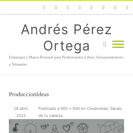
Phone
Facebook
Twitter
Flickr
Vimeo
Youtube
Instagram
Linke
Andrés Pérez
Ortega
Estrategia y Marca Personal para Profesionales Libres, Soloprendedores
y Nómadas
ProduccionIdeas
28 abril,
Publicado
a
600 × 600
en
Creatividad. Sácalo
2022
de tu cabeza
.