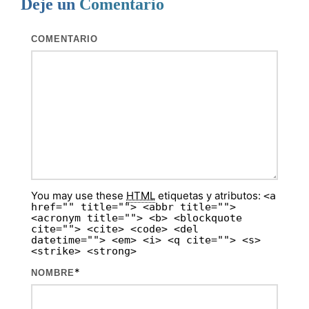
Deje un
Comentario
COMENTARIO
You may use these
HTML
etiquetas y atributos:
<a
href="" title=""> <abbr title="">
<acronym title=""> <b> <blockquote
cite=""> <cite> <code> <del
datetime=""> <em> <i> <q cite=""> <s>
<strike> <strong>
*
NOMBRE