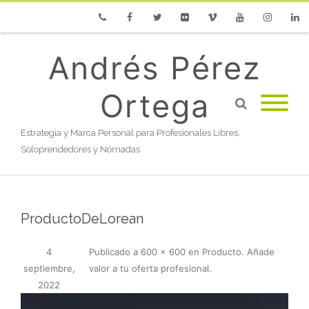
Phone
Facebook
Twitter
Flickr
Vimeo
Youtube
Instagram
Linke
Andrés Pérez
Ortega
Estrategia y Marca Personal para Profesionales Libres,
Soloprendedores y Nómadas
ProductoDeLorean
4
Publicado
a
600 × 600
en
Producto. Añade
septiembre,
valor a tu oferta profesional
.
2022