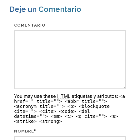
Deje un
Comentario
COMENTARIO
You may use these
HTML
etiquetas y atributos:
<a
href="" title=""> <abbr title="">
<acronym title=""> <b> <blockquote
cite=""> <cite> <code> <del
datetime=""> <em> <i> <q cite=""> <s>
<strike> <strong>
*
NOMBRE