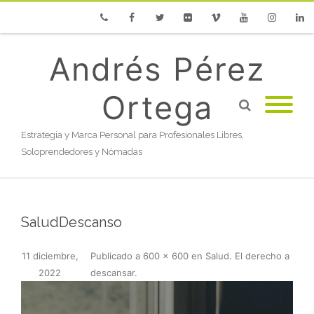
Phone
Facebook
Twitter
Flickr
Vimeo
Youtube
Instagram
Linke
Andrés Pérez
Ortega
Estrategia y Marca Personal para Profesionales Libres,
Soloprendedores y Nómadas
SaludDescanso
11 diciembre,
Publicado
a
600 × 600
en
Salud. El derecho a
2022
descansar
.