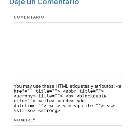
Deje un
Comentario
COMENTARIO
You may use these
HTML
etiquetas y atributos:
<a
href="" title=""> <abbr title="">
<acronym title=""> <b> <blockquote
cite=""> <cite> <code> <del
datetime=""> <em> <i> <q cite=""> <s>
<strike> <strong>
*
NOMBRE