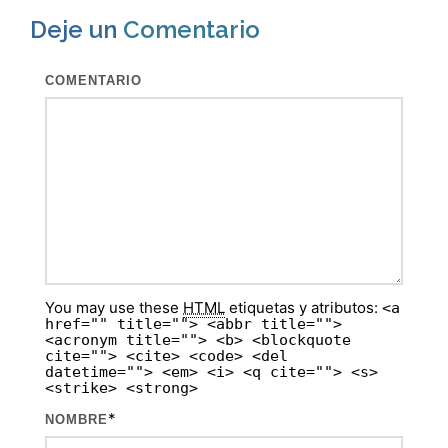
Deje un
Comentario
COMENTARIO
You may use these
HTML
etiquetas y atributos:
<a
href="" title=""> <abbr title="">
<acronym title=""> <b> <blockquote
cite=""> <cite> <code> <del
datetime=""> <em> <i> <q cite=""> <s>
<strike> <strong>
*
NOMBRE