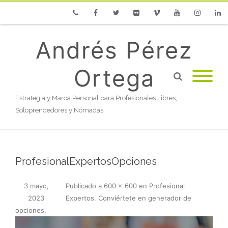
Phone
Facebook
Twitter
Flickr
Vimeo
Youtube
Instagram
Linke
Andrés Pérez
Ortega
Estrategia y Marca Personal para Profesionales Libres,
Soloprendedores y Nómadas
ProfesionalExpertosOpciones
3 mayo,
Publicado
a
600 × 600
en
Profesional
2023
Expertos. Conviértete en generador de
opciones
.