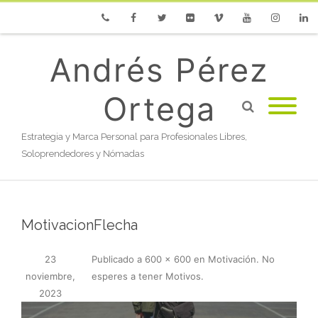
Phone
Facebook
Twitter
Flickr
Vimeo
Youtube
Instagram
Linke
Andrés Pérez
Ortega
Estrategia y Marca Personal para Profesionales Libres,
Soloprendedores y Nómadas
MotivacionFlecha
23
Publicado
a
600 × 600
en
Motivación. No
noviembre,
esperes a tener Motivos
.
2023