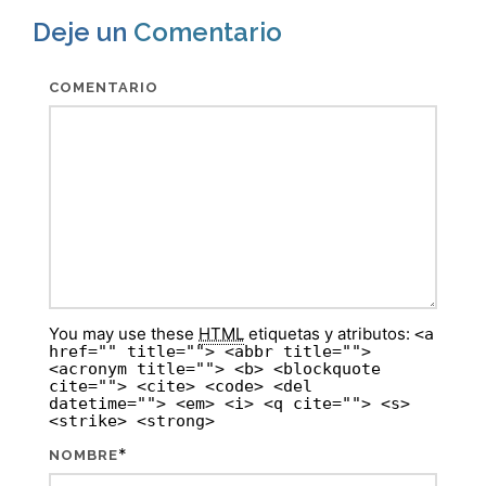
Deje un
Comentario
COMENTARIO
You may use these
HTML
etiquetas y atributos:
<a
href="" title=""> <abbr title="">
<acronym title=""> <b> <blockquote
cite=""> <cite> <code> <del
datetime=""> <em> <i> <q cite=""> <s>
<strike> <strong>
*
NOMBRE