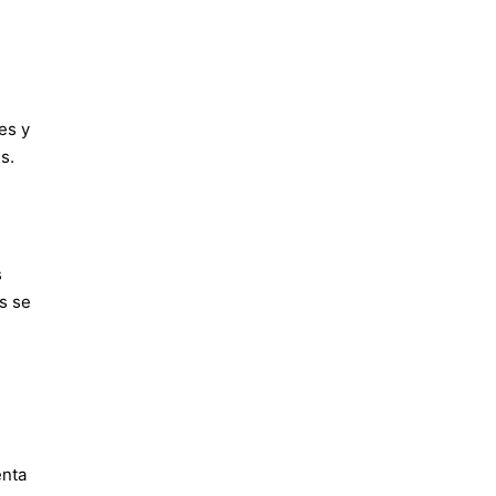
es y
s.
s
s se
enta