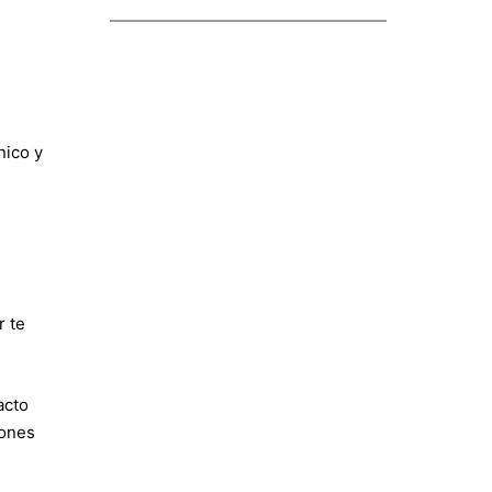
nico y
r te
acto
iones