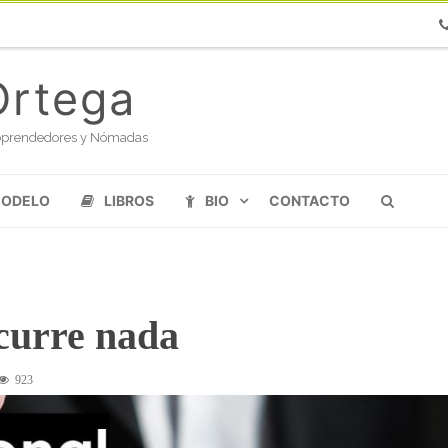
Ph
Ortega
oloprendedores y Nómadas
MODELO
LIBROS
BIO
CONTACTO
ocurre nada
923