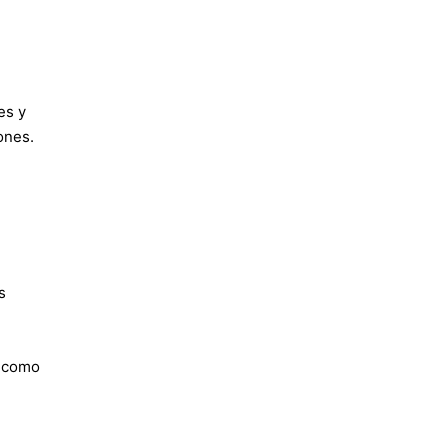
es y
ones.
s
o como