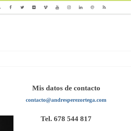
one
Facebook
Twitter
Flickr
Vimeo
Youtube
Instagram
Linkedin
Email
RSS
Mis datos de contacto
contacto@andresperezortega.com
Tel. 678 544 817