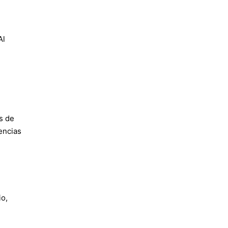
Al
s de
encias
io,