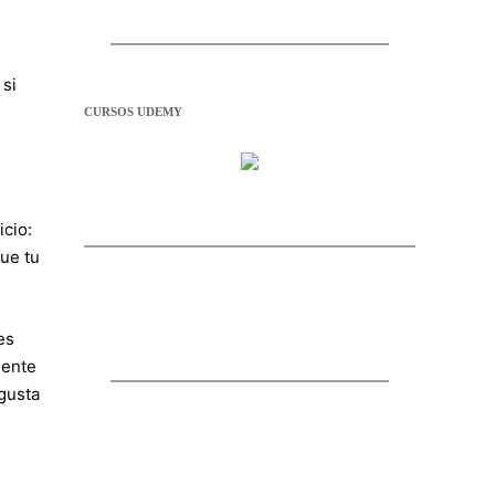
 si
CURSOS UDEMY
cio:
ue tu
es
mente
 gusta