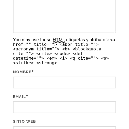
You may use these
HTML
etiquetas y atributos:
<a
href="" title=""> <abbr title="">
<acronym title=""> <b> <blockquote
cite=""> <cite> <code> <del
datetime=""> <em> <i> <q cite=""> <s>
<strike> <strong>
*
NOMBRE
*
EMAIL
SITIO WEB