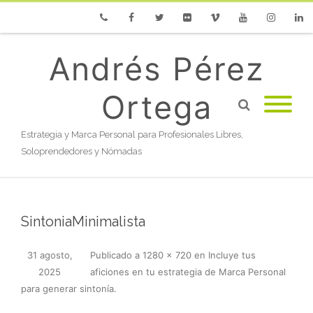
Phone
Facebook
Twitter
Flickr
Vimeo
Youtube
Instagram
Linke
Andrés Pérez
Ortega
Estrategia y Marca Personal para Profesionales Libres,
Soloprendedores y Nómadas
SintoniaMinimalista
31 agosto,
Publicado
a
1280 × 720
en
Incluye tus
2025
aficiones en tu estrategia de Marca Personal
para generar sintonía
.