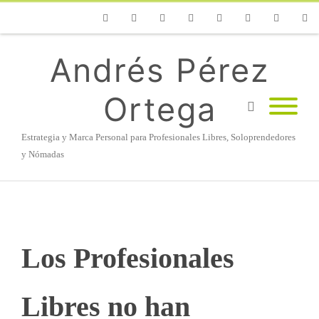
Phone
Facebook
Twitter
Flickr
Vimeo
Youtube
Instagram
Linke
Andrés Pérez
Ortega
Estrategia y Marca Personal para Profesionales Libres, Soloprendedores
y Nómadas
Los Profesionales
Libres no han