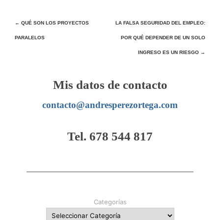
Navegación
←
QUÉ SON LOS PROYECTOS
LA FALSA SEGURIDAD DEL EMPLEO:
PARALELOS
POR QUÉ DEPENDER DE UN SOLO
de
INGRESO ES UN RIESGO
→
entradas
Mis datos de contacto
contacto@andresperezortega.com
Tel. 678 544 817
Categorías