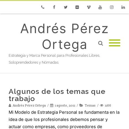
Phone
Facebook
Twitter
Flickr
Vimeo
Youtube
Instagram
Linke
Andrés Pérez
Ortega
Estrategia y Marca Personal para Profesionales Libres,
Soloprendedores y Nómadas
Algunos de los temas que
trabajo
Andrés Pérez Ortega
1 agosto, 2011
Temas
1166
Mi Modelo de Estrategia Personal se fundamenta en la
idea de que los profesionales debemos pensar y
actuar como empresas, como proveedores de