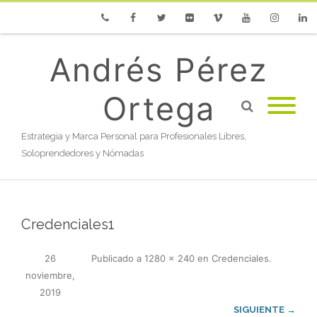
Phone
Facebook
Twitter
Flickr
Vimeo
Youtube
Instagram
Linke
Andrés Pérez
Ortega
Estrategia y Marca Personal para Profesionales Libres,
Soloprendedores y Nómadas
Credenciales1
26
Publicado
a
1280 × 240
en
Credenciales
.
noviembre,
2019
SIGUIENTE →