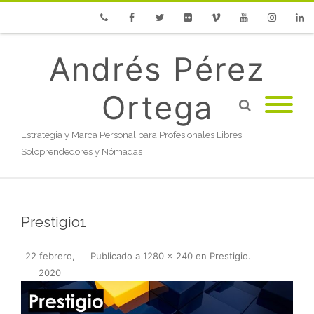
Phone
Facebook
Twitter
Flickr
Vimeo
Youtube
Instagram
Linke
Andrés Pérez
Ortega
Estrategia y Marca Personal para Profesionales Libres,
Soloprendedores y Nómadas
Prestigio1
22 febrero,
Publicado
a
1280 × 240
en
Prestigio
.
2020