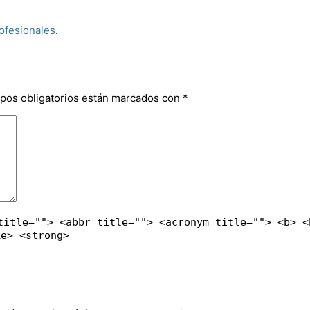
ofesionales
.
pos obligatorios están marcados con
*
title=""> <abbr title=""> <acronym title=""> <b> <
ke> <strong>