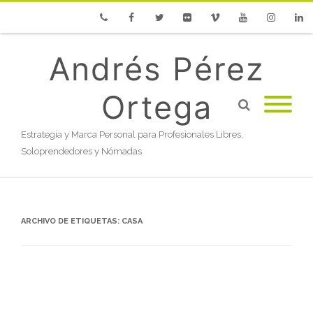
Phone
Facebook
Twitter
Flickr
Vimeo
Youtube
Instagram
Linke
Andrés Pérez
Ortega
Estrategia y Marca Personal para Profesionales Libres,
Soloprendedores y Nómadas
ARCHIVO DE ETIQUETAS:
CASA