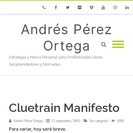
Phone
Facebook
Twitter
Flickr
Vimeo
Youtube
Instagram
Linke
Andrés Pérez
Ortega
Estrategia y Marca Personal para Profesionales Libres,
Soloprendedores y Nómadas
Cluetrain Manifesto
Andrés Pérez Ortega
13 septiembre, 2005
Sin categoría
1988
Para variar, hoy seré breve.