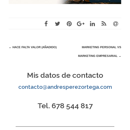
Navegación
←
HACE FALTA VALOR (AÑADIDO)
MARKETING PERSONAL VS
MARKETING EMPRESARIAL
→
de
entradas
Mis datos de contacto
contacto@andresperezortega.com
Tel. 678 544 817