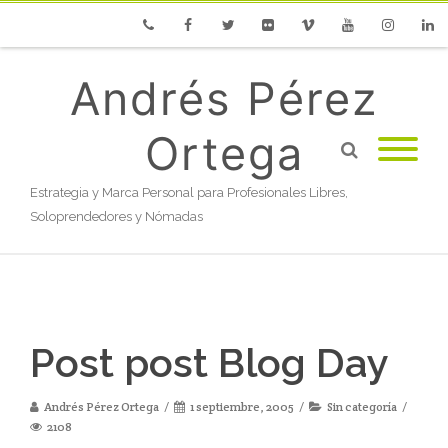
Phone
Facebook
Twitter
Flickr
Vimeo
Youtube
Instagram
Linke
Andrés Pérez
Ortega
Estrategia y Marca Personal para Profesionales Libres,
Soloprendedores y Nómadas
Post post Blog Day
Andrés Pérez Ortega
1 septiembre, 2005
Sin categoría
2108