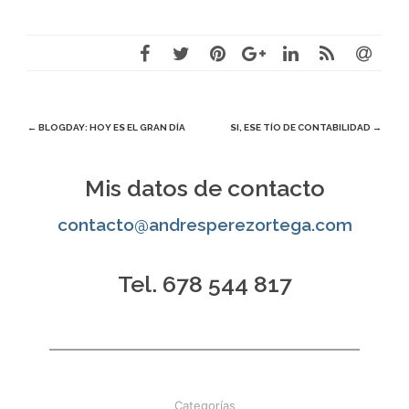
Navegación
←
BLOGDAY: HOY ES EL GRAN DÍA
SI, ESE TÍO DE CONTABILIDAD
→
de
Mis datos de contacto
entradas
contacto@andresperezortega.com
Tel. 678 544 817
Categorías