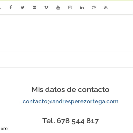
one
Facebook
Twitter
Flickr
Vimeo
Youtube
Instagram
Linkedin
Email
RSS
Mis datos de contacto
contacto@andresperezortega.com
Tel. 678 544 817
mero