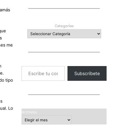
jamás
Categorías
que
s
eses me
n
Escribe tu correo electrónico…
e.
Subscríbete
do tipo
os
ual. Lo
Archivos