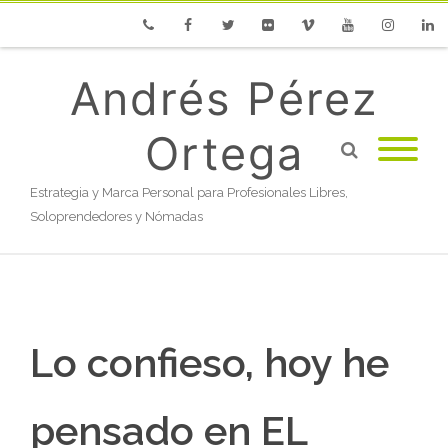
Phone
Facebook
Twitter
Flickr
Vimeo
Youtube
Instagram
Linke
Andrés Pérez
Ortega
Estrategia y Marca Personal para Profesionales Libres,
Soloprendedores y Nómadas
Lo confieso, hoy he
pensado en EL