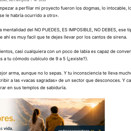
pezar a perfilar mi proyecto fueron los dogmas, lo intocable, l
 se le habría ocurrido a otro».
a mentalidad del NO PUEDES, ES IMPOSIBLE, NO DEBES, ese ti
 ahí es muy facil que te dejes llevar por los cantos de sirena.
entos, casi cualquiera con un poco de labia es capaz de conve
s a tu cómodo cubículo de 9 a 5 (¿existe?).
ejor arma, aunque no lo sepas. Y tu inconsciencia te lleva muc
ribir a las «vacas sagradas» de un sector que desconoces. Y ca
ar en sus templos de sabiduría.