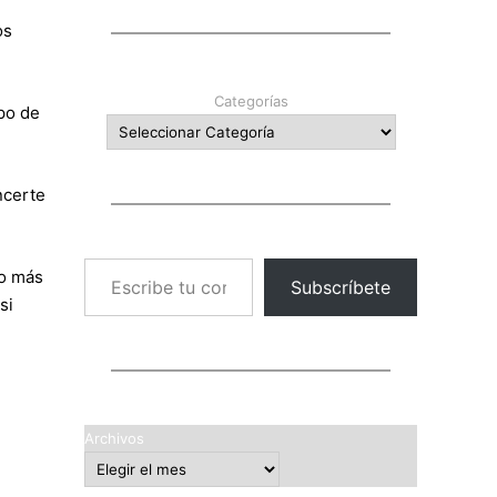
os
Categorías
po de
ncerte
Escribe tu correo electrónico…
ho más
Subscríbete
si
Archivos