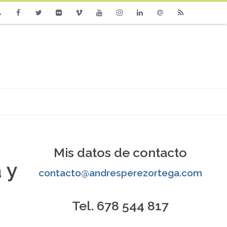
one
Facebook
Twitter
Flickr
Vimeo
Youtube
Instagram
Linkedin
Email
RSS
Mis datos de contacto
 y
contacto@andresperezortega.com
Tel. 678 544 817