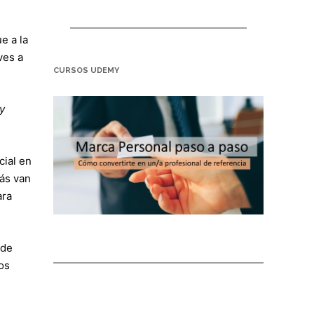
e a la
ves a
CURSOS UDEMY
y
cial en
más van
ara
 de
os