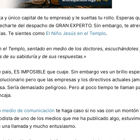
ta y único capital de tu empresa) y le sueltas tu rollo. Esperas qu
 echarte del despacho de GRAN EXPERTO. Sin embargo, te atre
pilas. Te sientes como
El Niño Jesús en el Templo
.
 en el Templo, sentado en medio de los doctores, escuchándoles 
 de su sabiduría y de sus respuestas.
»
e pais, ES IMPOSIBLE que cuaje. Sin embargo ves un brillo espe
volucionario pero que las empresas y los directivos actuales ja
a. Sería demasiado peligroso. Pero al poco tiempo te llaman p
ncaja.
n medio de comunicación
te haga caso si no vas con un montón
iodista de uno de los medios que me ha publicado algo, estuvim
te una llamada y mucho entusiasmo.