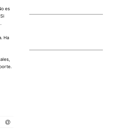
No es
¡Si
!.
a. Ha
ales,
porte.