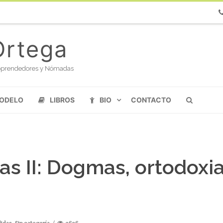
Ph
Ortega
oloprendedores y Nómadas
MODELO
LIBROS
BIO
CONTACTO
s II: Dogmas, ortodoxia
idas
,
Sin categoría
2626