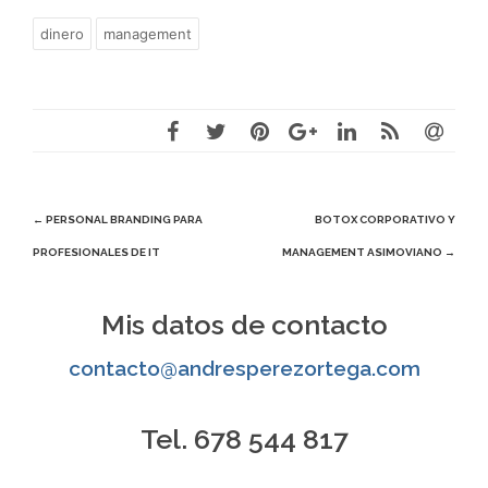
dinero
management
Navegación
←
PERSONAL BRANDING PARA
BOTOX CORPORATIVO Y
PROFESIONALES DE IT
MANAGEMENT ASIMOVIANO
→
de
entradas
Mis datos de contacto
contacto@andresperezortega.com
Tel. 678 544 817