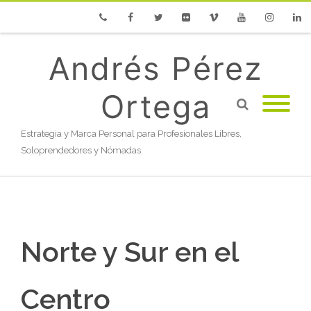
Phone
Facebook
Twitter
Flickr
Vimeo
Youtube
Instagram
Linke
Andrés Pérez
Ortega
Estrategia y Marca Personal para Profesionales Libres,
Soloprendedores y Nómadas
Norte y Sur en el
Centro