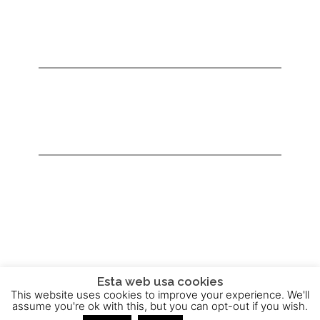
Esta web usa cookies
This website uses cookies to improve your experience. We'll
2015 - 2025 © Powered by
Theme-Vision
assume you're ok with this, but you can opt-out if you wish.