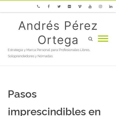
Phone
Facebook
Twitter
Flickr
Vimeo
Youtube
Instagram
Linke
Andrés Pérez
Ortega
Estrategia y Marca Personal para Profesionales Libres,
Soloprendedores y Nómadas
Pasos
imprescindibles en