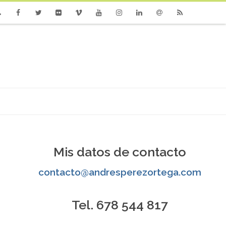
one
Facebook
Twitter
Flickr
Vimeo
Youtube
Instagram
Linkedin
Email
RSS
Mis datos de contacto
contacto@andresperezortega.com
Tel. 678 544 817