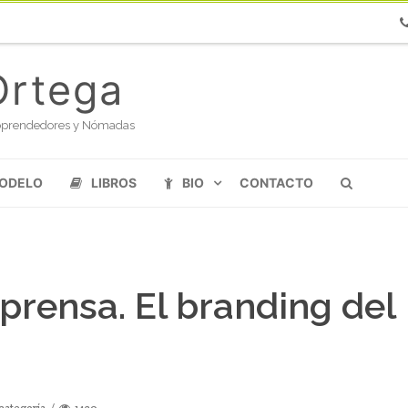
Ph
Ortega
oloprendedores y Nómadas
MODELO
LIBROS
BIO
CONTACTO
prensa. El branding del
 categoría
1430