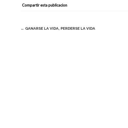
Compartir esta publicacion
Navegación
←
GANARSE LA VIDA, PERDERSE LA VIDA
de
entradas