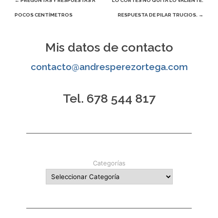
Navegación
←
PREGUNTAS Y RESPUESTAS A
LO CORTÉS NO QUITA LO VALIENTE.
POCOS CENTÍMETROS
RESPUESTA DE PILAR TRUCIOS.
→
de
entradas
Mis datos de contacto
contacto@andresperezortega.com
Tel. 678 544 817
Categorías