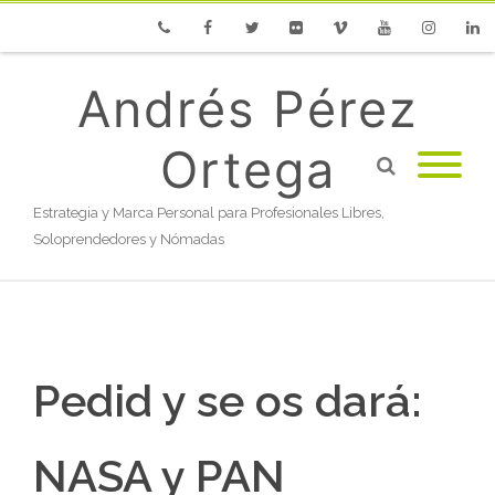
Phone
Facebook
Twitter
Flickr
Vimeo
Youtube
Instagram
Linke
Andrés Pérez
Ortega
Estrategia y Marca Personal para Profesionales Libres,
Soloprendedores y Nómadas
Pedid y se os dará:
NASA y PAN