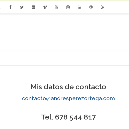
one
Facebook
Twitter
Flickr
Vimeo
Youtube
Instagram
Linkedin
Email
RSS
Mis datos de contacto
contacto@andresperezortega.com
Tel. 678 544 817