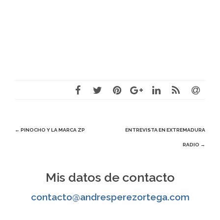
Navegación
←
PINOCHO Y LA MARCA ZP
ENTREVISTA EN EXTREMADURA
RADIO
→
de
entradas
Mis datos de contacto
contacto@andresperezortega.com