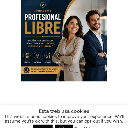
Esta web usa cookies
This website uses cookies to improve your experience. We'll
2015 - 2025 © Powered by
Theme-Vision
assume you're ok with this, but you can opt-out if you wish.