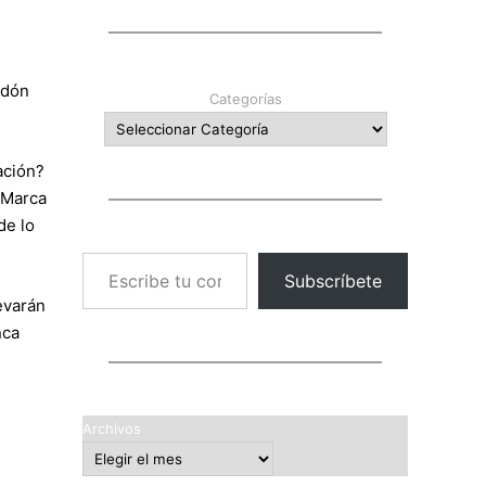
rdón
Categorías
ación?
 Marca
de lo
Escribe tu correo electrónico…
Subscríbete
evarán
nca
Archivos