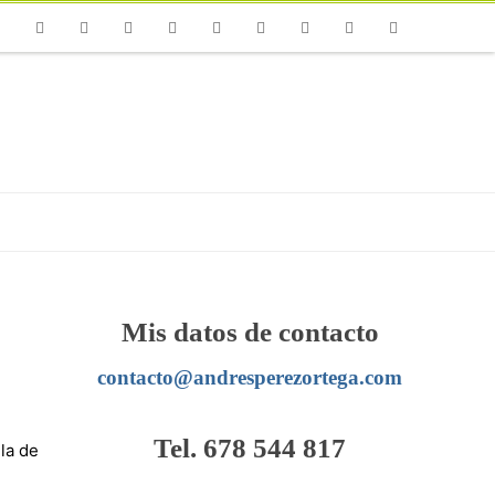
one
Facebook
Twitter
Flickr
Vimeo
Youtube
Instagram
Linkedin
Email
RSS
Mis datos de contacto
contacto@andresperezortega.com
Tel. 678 544 817
la de