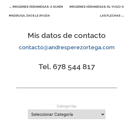
Navegación
←
IMÁGENES VERANIEGAS: A QUIEN
IMÁGENES VERANIEGAS: EL YUGO O
MADRUGA, DIOS LE AYUDA
LAS FLECHAS
→
de
entradas
Mis datos de contacto
contacto@andresperezortega.com
Tel. 678 544 817
Categorías