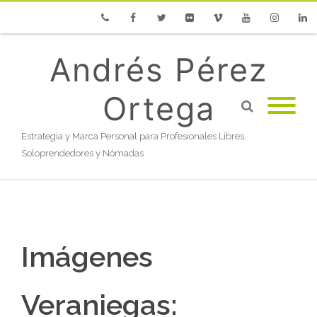
Phone
Facebook
Twitter
Flickr
Vimeo
Youtube
Instagram
Linke
Andrés Pérez
Ortega
Estrategia y Marca Personal para Profesionales Libres,
Soloprendedores y Nómadas
Imágenes
Veraniegas: