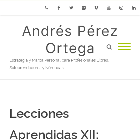
Phone
Facebook
Twitter
Flickr
Vimeo
Youtube
Instagram
Linke
Andrés Pérez
Ortega
Estrategia y Marca Personal para Profesionales Libres,
Soloprendedores y Nómadas
Lecciones
Aprendidas XII: