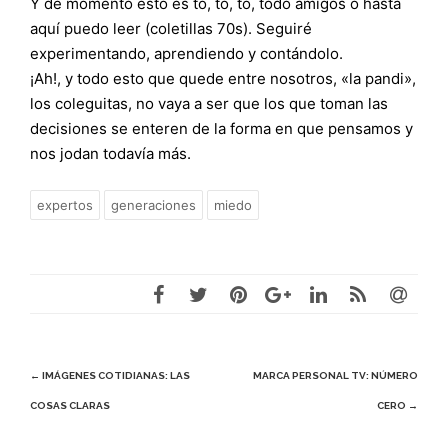
Y de momento esto es to, to, to, todo amigos o hasta
aquí puedo leer (coletillas 70s). Seguiré
experimentando, aprendiendo y contándolo.
¡Ah!, y todo esto que quede entre nosotros, «la pandi»,
los coleguitas, no vaya a ser que los que toman las
decisiones se enteren de la forma en que pensamos y
nos jodan todavía más.
expertos
generaciones
miedo
Navegación
←
IMÁGENES COTIDIANAS: LAS
MARCA PERSONAL TV: NÚMERO
COSAS CLARAS
CERO
→
de