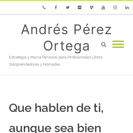
Phone
Facebook
Twitter
Flickr
Vimeo
Youtube
Instagram
Linke
Andrés Pérez
Ortega
Estrategia y Marca Personal para Profesionales Libres,
Soloprendedores y Nómadas
Que hablen de ti,
aunque sea bien