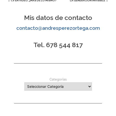
Navegación
←
CV EN VÍDEO, ¿MÁS DE LO MISMO?
LA GENERACIÓN INVISIBLE
→
de
Mis datos de contacto
entradas
contacto@andresperezortega.com
Tel. 678 544 817
Categorías
Escribe tu correo electrónico…