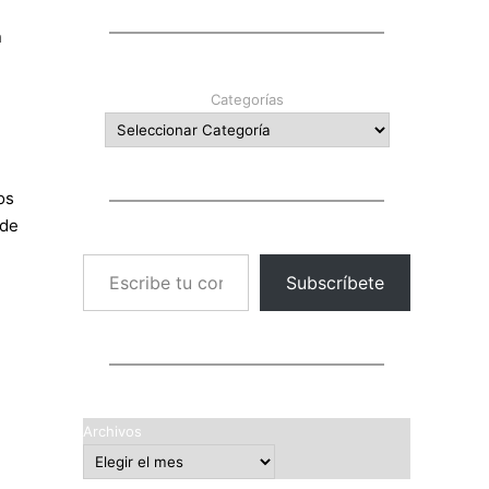
n
Categorías
os
 de
Escribe tu correo electrónico…
Subscríbete
Archivos