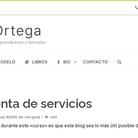
Ph
Ortega
oloprendedores y Nómadas
MODELO
LIBROS
BIO
CONTACTO
nta de servicios
nal
,
RRHH
,
Sin categoría
2166
n durante este «curso» es que este blog sea lo más útil posible