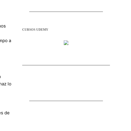
mos
CURSOS UDEMY
empo a
n
haz lo
es de