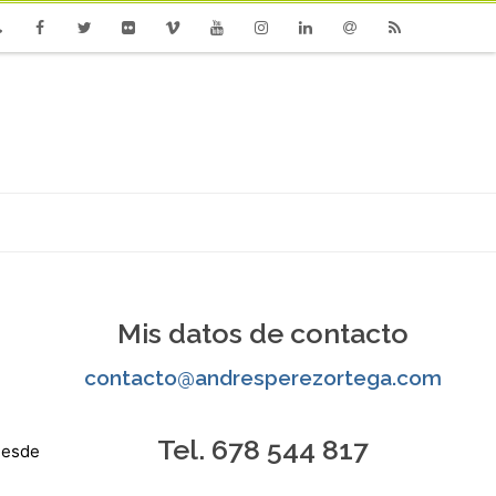
one
Facebook
Twitter
Flickr
Vimeo
Youtube
Instagram
Linkedin
Email
RSS
Mis datos de contacto
contacto@andresperezortega.com
Tel. 678 544 817
 desde