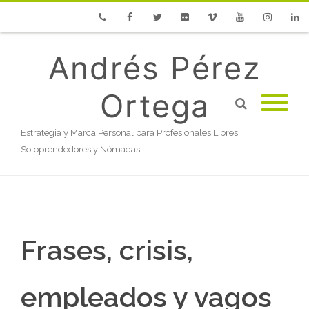
Phone
Facebook
Twitter
Flickr
Vimeo
Youtube
Instagram
Linke
Andrés Pérez
Ortega
Estrategia y Marca Personal para Profesionales Libres,
Soloprendedores y Nómadas
Frases, crisis,
empleados y vagos