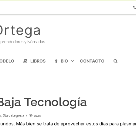
Ph
Ortega
oloprendedores y Nómadas
MODELO
LIBROS
BIO
CONTACTO
Baja Tecnología
o
,
Sin categoría
1520
undos. Más bien se trata de aprovechar estos días para plasmar