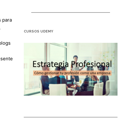
s para
.
CURSOS UDEMY
blogs
esente