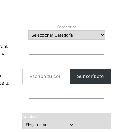
Categorías
eal.
 y
Escribe tu correo electrónico…
on
Subscríbete
de tu
Archivos