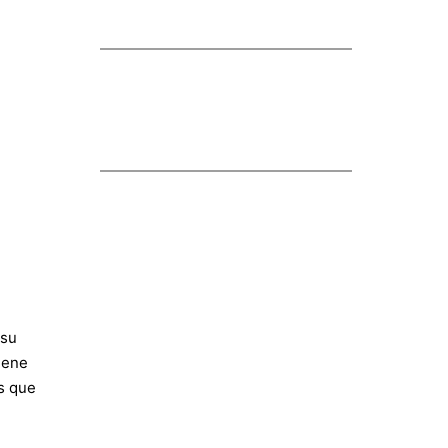
 su
iene
s que