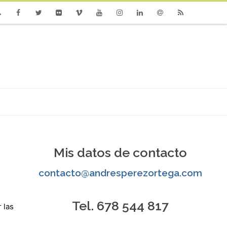
one
Facebook
Twitter
Flickr
Vimeo
Youtube
Instagram
Linkedin
Email
RSS
Mis datos de contacto
contacto@andresperezortega.com
Tel. 678 544 817
 las