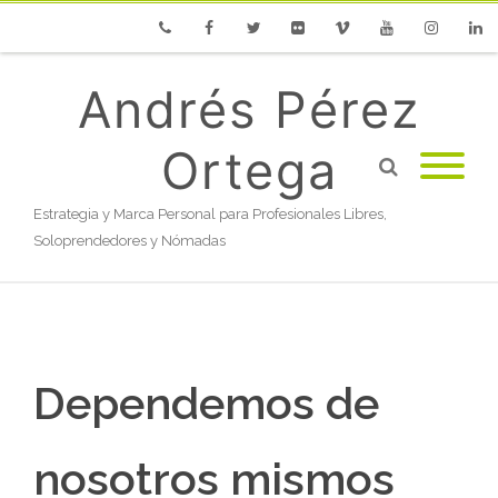
Phone
Facebook
Twitter
Flickr
Vimeo
Youtube
Instagram
Linke
Andrés Pérez
Ortega
Estrategia y Marca Personal para Profesionales Libres,
Soloprendedores y Nómadas
Dependemos de
nosotros mismos