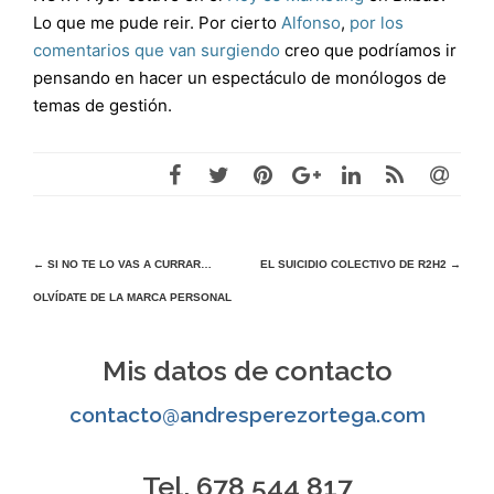
Lo que me pude reir. Por cierto
Alfonso
,
por los
comentarios que van surgiendo
creo que podríamos ir
pensando en hacer un espectáculo de monólogos de
temas de gestión.
Navegación
←
SI NO TE LO VAS A CURRAR…
EL SUICIDIO COLECTIVO DE R2H2
→
OLVÍDATE DE LA MARCA PERSONAL
de
entradas
Mis datos de contacto
contacto@andresperezortega.com
Tel. 678 544 817