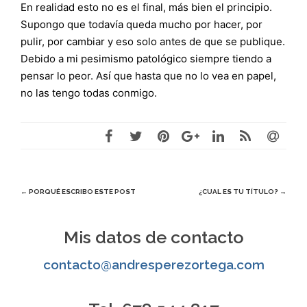
En realidad esto no es el final, más bien el principio.
Supongo que todavía queda mucho por hacer, por
pulir, por cambiar y eso solo antes de que se publique.
Debido a mi pesimismo patológico siempre tiendo a
pensar lo peor. Así que hasta que no lo vea en papel,
no las tengo todas conmigo.
Navegación
←
PORQUÉ ESCRIBO ESTE POST
¿CUAL ES TU TÍTULO?
→
de
Mis datos de contacto
entradas
contacto@andresperezortega.com