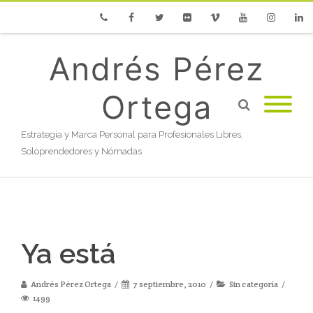
Phone
Facebook
Twitter
Flickr
Vimeo
Youtube
Instagram
Linke
Andrés Pérez
Ortega
Estrategia y Marca Personal para Profesionales Libres,
Soloprendedores y Nómadas
Ya está
Andrés Pérez Ortega
7 septiembre, 2010
Sin categoría
1499