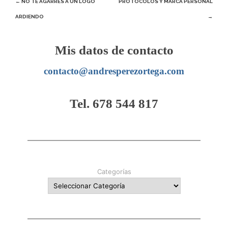
Navegación
←
NO TE AGARRES A UN LOGO
PROTOCOLOS Y MARCA PERSONAL
ARDIENDO
→
de
entradas
Mis datos de contacto
contacto@andresperezortega.com
Tel. 678 544 817
Categorías