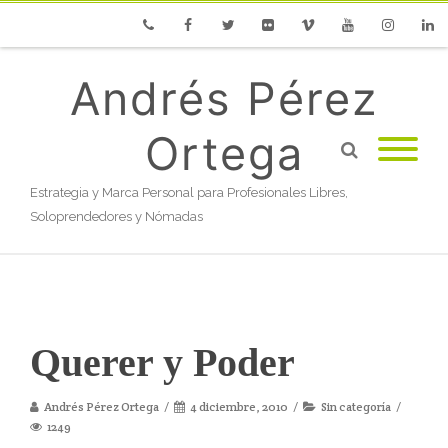
Phone
Facebook
Twitter
Flickr
Vimeo
Youtube
Instagram
Linke
Andrés Pérez
Ortega
Estrategia y Marca Personal para Profesionales Libres,
Soloprendedores y Nómadas
Querer y Poder
Andrés Pérez Ortega
4 diciembre, 2010
Sin categoría
1249