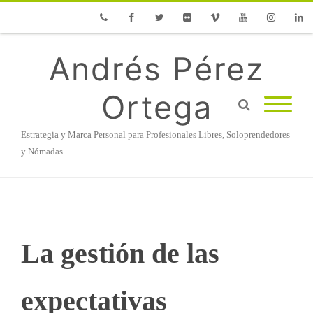
Phone
Facebook
Twitter
Flickr
Vimeo
Youtube
Instagram
Linke
Andrés Pérez
Ortega
Estrategia y Marca Personal para Profesionales Libres, Soloprendedores
y Nómadas
La gestión de las
expectativas