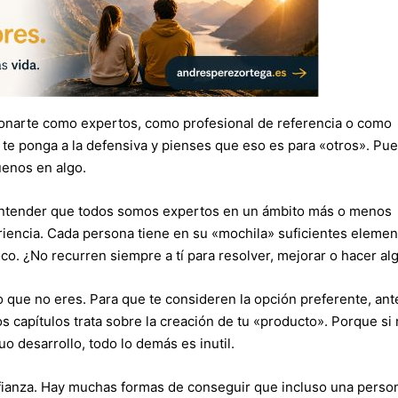
cionarte como expertos, como profesional de referencia o como
 te ponga a la defensiva y pienses que eso es para «otros». Pue
uenos en algo.
e entender que todos somos expertos en un ámbito más o menos
riencia. Cada persona tiene en su «mochila» suficientes eleme
oco. ¿No recurren siempre a tí para resolver, mejorar o hacer al
go que no eres. Para que te consideren la opción preferente, ant
os capítulos trata sobre la creación de tu «producto». Porque si
o desarrollo, todo lo demás es inutil.
nfianza. Hay muchas formas de conseguir que incluso una perso