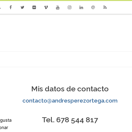
one
Facebook
Twitter
Flickr
Vimeo
Youtube
Instagram
Linkedin
Email
RSS
Mis datos de contacto
contacto@andresperezortega.com
Tel. 678 544 817
 gusta
onar