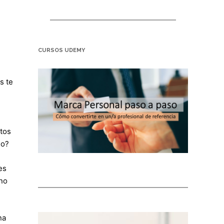
CURSOS UDEMY
s te
ntos
go?
es
 no
na