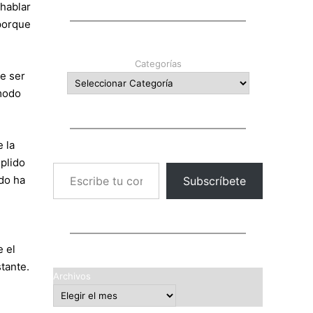
hablar
 porque
Categorías
e ser
 modo
 la
plido
Escribe tu correo electrónico…
odo ha
Subscríbete
e el
tante.
Archivos