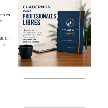
sto es
si
il. No
ste.